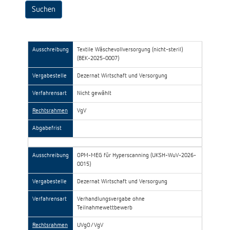
Ausschreibung
Textile Wäschevollversorgung (nicht-steril)
(BEK-2025-0007)
Vergabestelle
Dezernat Wirtschaft und Versorgung
Verfahrensart
Nicht gewählt
Rechtsrahmen
VgV
Abgabefrist
Ausschreibung
OPM-MEG für Hyperscanning (UKSH-WuV-2026-
0015)
Vergabestelle
Dezernat Wirtschaft und Versorgung
Verfahrensart
Verhandlungsvergabe ohne
Teilnahmewettbewerb
Rechtsrahmen
UVgO/VgV