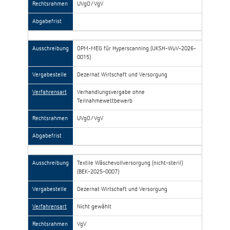
Rechtsrahmen
UVgO/VgV
Abgabefrist
Ausschreibung
OPM-MEG für Hyperscanning (UKSH-WuV-2026-
0015)
Vergabestelle
Dezernat Wirtschaft und Versorgung
Verfahrensart
Verhandlungsvergabe ohne
Teilnahmewettbewerb
Rechtsrahmen
UVgO/VgV
Abgabefrist
Ausschreibung
Textile Wäschevollversorgung (nicht-steril)
(BEK-2025-0007)
Vergabestelle
Dezernat Wirtschaft und Versorgung
Verfahrensart
Nicht gewählt
Rechtsrahmen
VgV