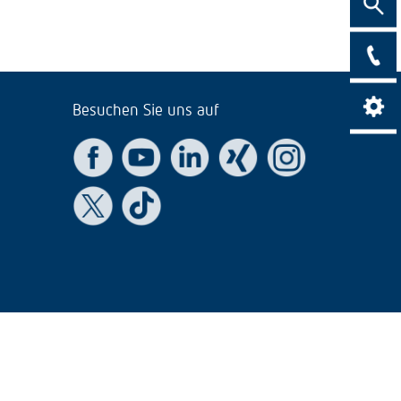
Suche
Kontak
Besuchen Sie uns auf
Kontrast ein
Kont