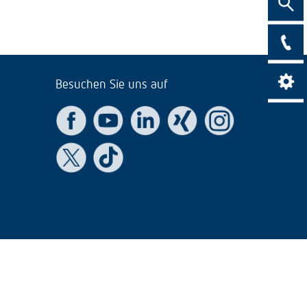
Suche
Kontak
Besuchen Sie uns auf
Kontrast ein
Kont