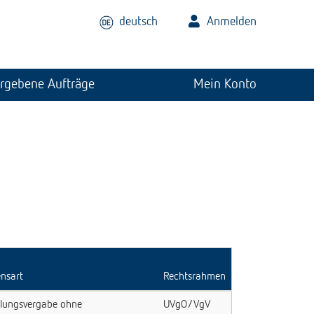
deutsch
Anmelden
rgebene Aufträge
Mein Konto
ensart
Rechtsrahmen
lungsvergabe ohne
UVgO/VgV