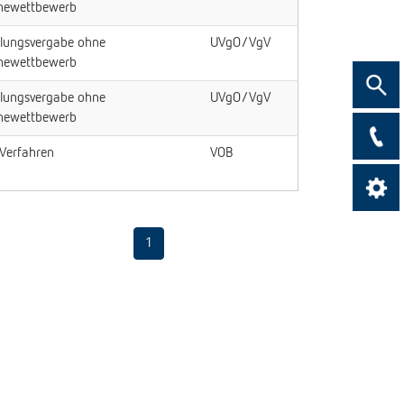
mewettbewerb
lungsvergabe ohne
UVgO/VgV
mewettbewerb
Suche
lungsvergabe ohne
UVgO/VgV
mewettbewerb
Kontak
 Verfahren
VOB
Kontrast ein
Kont
1