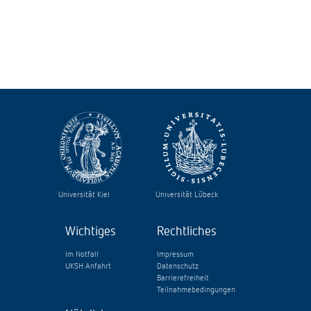
Universität Kiel
Universität Lübeck
Wichtiges
Rechtliches
Im Notfall
Impressum
UKSH Anfahrt
Datenschutz
Barrierefreiheit
Teilnahmebedingungen