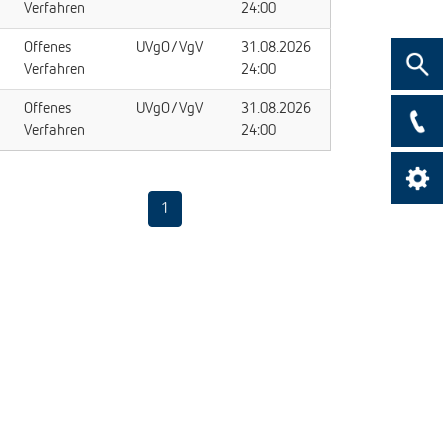
Verfahren
24:00
Offenes
UVgO/VgV
31.08.2026
Suche
Verfahren
24:00
Offenes
UVgO/VgV
31.08.2026
Kontak
Verfahren
24:00
1
Kontrast ein
Kont