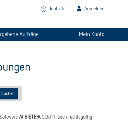
deutsch
Anmelden
rgebene Aufträge
Mein Konto
bungen
Suchen
Software
AI BIETER
COCKPIT auch rechtsgültig